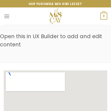
Skip
HER YUDUMDA MIS GIBI LEZZET
to
content
0
Open this in UX Builder to add and edit
content