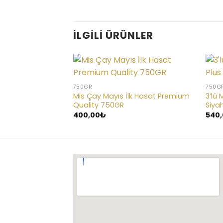
İLGILI ÜRÜNLER
750GR
750G
Mis Çay Mayıs İlk Hasat Premium
3’lü 
Quality 750GR
Siya
400,00
₺
540