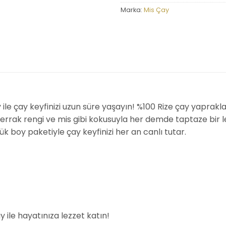
Marka:
Mis Çay
ile çay keyfinizi uzun süre yaşayın! %100 Rize çay yaprakl
rrak rengi ve mis gibi kokusuyla her demde taptaze bir lez
üyük boy paketiyle çay keyfinizi her an canlı tutar.
 ile hayatınıza lezzet katın!