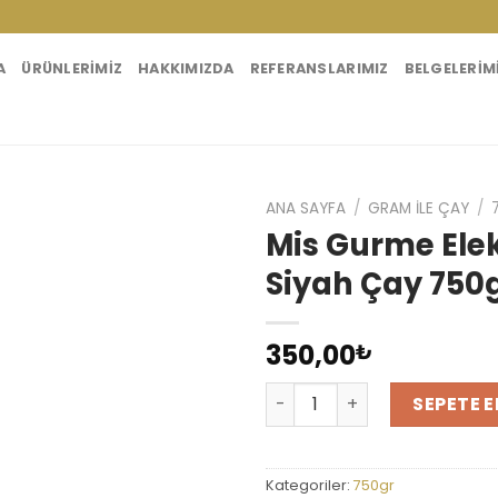
A
ÜRÜNLERIMIZ
HAKKIMIZDA
REFERANSLARIMIZ
BELGELERIM
ANA SAYFA
/
GRAM İLE ÇAY
/
Mis Gurme Elek
Siyah Çay 750
350,00
₺
Mis Gurme Elek Altı Siyah 
SEPETE E
Kategoriler:
750gr