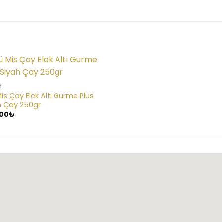
R
Mis Çay Elek Altı Gurme Plus
h Çay 250gr
,00
₺