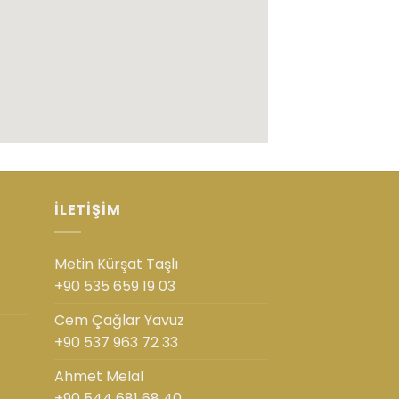
İLETIŞIM
Metin Kürşat Taşlı
+90 535 659 19 03
Cem Çağlar Yavuz
+90 537 963 72 33
Ahmet Melal
+90 544 681 68 40