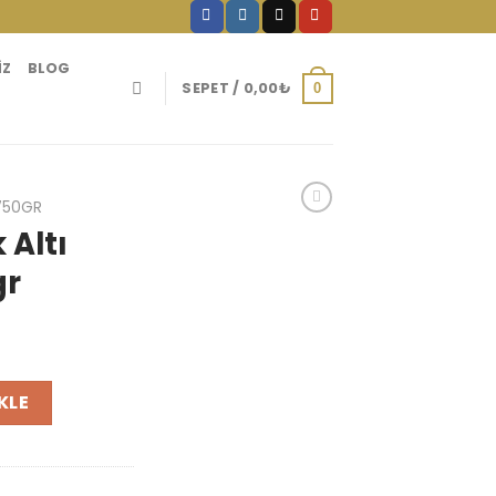
IZ
BLOG
SEPET /
0,00
₺
0
750GR
 Altı
gr
Çay 750gr adet
KLE