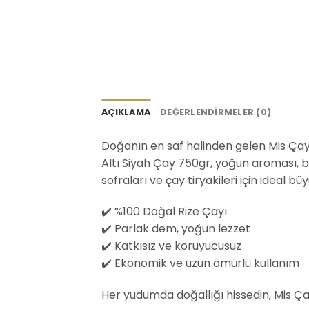
AÇIKLAMA
DEĞERLENDIRMELER (0)
Doğanın en saf halinden gelen Mis Çay 
Altı Siyah Çay 750gr, yoğun aroması, be
sofraları ve çay tiryakileri için ideal b
✔️ %100 Doğal Rize Çayı
✔️ Parlak dem, yoğun lezzet
✔️ Katkısız ve koruyucusuz
✔️ Ekonomik ve uzun ömürlü kullanım
Her yudumda doğallığı hissedin, Mis Çay