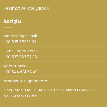
Teslimat ve İade Şartları
İLETIŞIM
Metin Kürşat Taşlı
+90 535 659 19 03
Cem Çağlar Yavuz
+90 537 963 72 33
Ahmet Melal
+90 544 681 68 40
miscayrize@gmail.com
Çarşı Mah. Tevfik İleri Bulv. Toki Blokları D Blok K:5
No:36 Merkez/RİZE