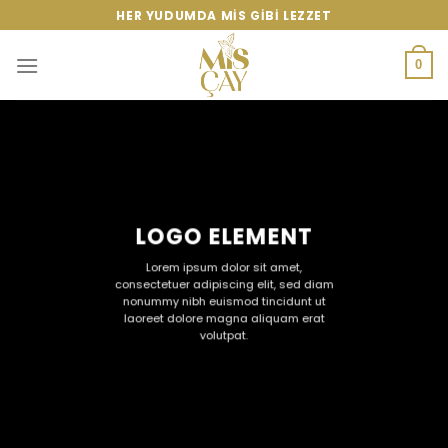
Skip
HER YUDUMDA MIS GIBI LEZZET
to
content
0
LOGO ELEMENT
Lorem ipsum dolor sit amet,
consectetuer adipiscing elit, sed diam
nonummy nibh euismod tincidunt ut
laoreet dolore magna aliquam erat
volutpat.