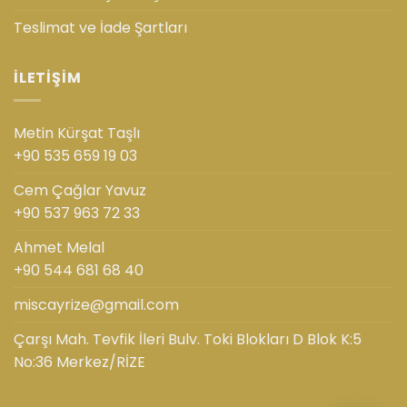
Teslimat ve İade Şartları
İLETIŞIM
Metin Kürşat Taşlı
+90 535 659 19 03
Cem Çağlar Yavuz
+90 537 963 72 33
Ahmet Melal
+90 544 681 68 40
miscayrize@gmail.com
Çarşı Mah. Tevfik İleri Bulv. Toki Blokları D Blok K:5
No:36 Merkez/RİZE