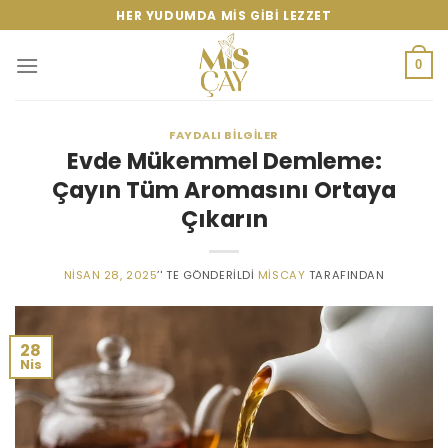
Skip
HER YUDUMDA MIS GIBI LEZZET
to
content
0
FAYDALI BILGILER
Evde Mükemmel Demleme:
Çayın Tüm Aromasını Ortaya
Çıkarın
NISAN 28, 2025
’' TE GÖNDERILDI
MISCAY
TARAFINDAN
28
Nis