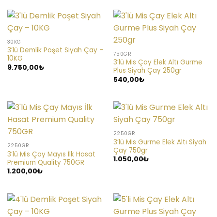
30KG
3’lü Demlik Poşet Siyah Çay –
750GR
10KG
3’lü Mis Çay Elek Altı Gurme
9.750,00
₺
Plus Siyah Çay 250gr
540,00
₺
2250GR
3’lü Mis Gurme Elek Altı Siyah
2250GR
Çay 750gr
3’lü Mis Çay Mayıs İlk Hasat
1.050,00
₺
Premium Quality 750GR
1.200,00
₺