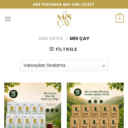
Skip
HER YUDUMDA MIS GIBI LEZZET
to
content
0
ANA SAYFA
/
MIS ÇAY
FILTRELE