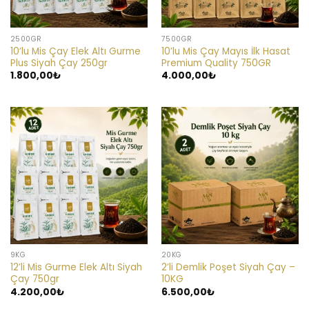
2500GR
7500GR
10’lu Mis Çay Elek Altı Gurme
10’lu Mis Çay Mayıs İlk Hasat
Plus Siyah Çay 250gr
Premium Quality 750GR
1.800,00
₺
4.000,00
₺
9KG
20KG
12’li Mis Gurme Elek Altı Siyah
2’li Demlik Poşet Siyah Çay –
Çay 750gr
10KG
4.200,00
₺
6.500,00
₺