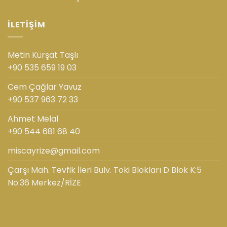
İLETIŞIM
Metin Kürşat Taşlı
+90 535 659 19 03
Cem Çağlar Yavuz
+90 537 963 72 33
Ahmet Melal
+90 544 681 68 40
miscayrize@gmail.com
Çarşı Mah. Tevfik İleri Bulv. Toki Blokları D Blok K:5
No:36 Merkez/RİZE