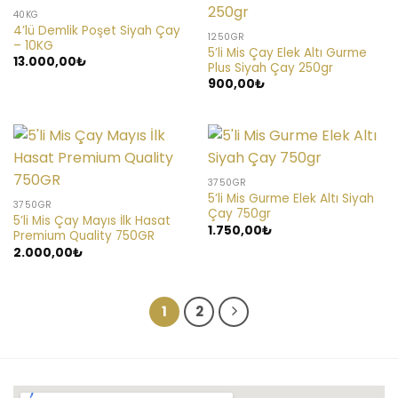
40KG
4’lü Demlik Poşet Siyah Çay
1250GR
– 10KG
5’li Mis Çay Elek Altı Gurme
13.000,00
₺
Plus Siyah Çay 250gr
900,00
₺
3750GR
5’li Mis Gurme Elek Altı Siyah
3750GR
Çay 750gr
5’li Mis Çay Mayıs İlk Hasat
1.750,00
₺
Premium Quality 750GR
2.000,00
₺
1
2