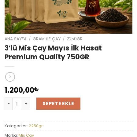
ANA SAYFA
/
GRAM İLE ÇAY
/
2250GR
3’lü Mis Çay Mayıs İlk Hasat
Premium Quality 750GR
1.200,00
₺
3'lü Mis Çay Mayıs İlk Hasat Premium Quality 750GR adet
SEPETE EKLE
Kategoriler:
2250gr
Marka:
Mis Çay